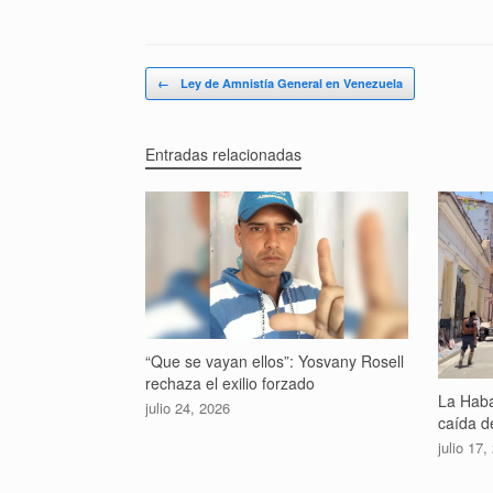
Navegador de artículos
←
Ley de Amnistía General en Venezuela
Entradas relacionadas
“Que se vayan ellos”: Yosvany Rosell
rechaza el exilio forzado
La Haba
julio 24, 2026
caída de
julio 17,