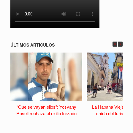
ÚLTIMOS ARTICULOS
“Que se vayan ellos”: Yosvany
La Habana Vieja se v
Rosell rechaza el exilio forzado
caída del turismo y 