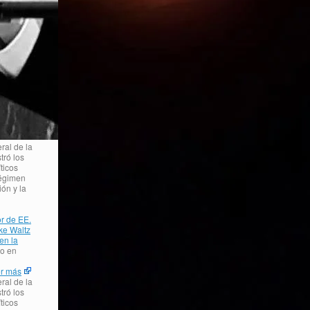
ral de la
tró los
ticos
régimen
ión y la
r de EE.
ke Waltz
en la
ro en
r más
ral de la
tró los
ticos