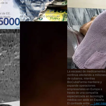
prolongados apagones y el
s de la
deterioro de los servicios …
Leer más
La entrada Queman basureros
r de EE.
en Alamar apareció primero en
ke Waltz
Opinión Cubana.
en la
o en
La escasez de medicamentos
continúa afectando a millones
de cubanos, mientras
BioCubaFarma mantiene y
expande operaciones
empresariales en Europa a
través de una compañía
especializada en tecnología
médica con sede en España.
El contraste entre
… Leer más