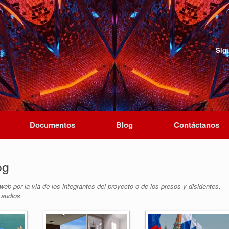
Sig
Documentos
Blog
Contáctanos
og
web por la via de los integrantes del proyecto o de los presos y disidentes.
 audios.