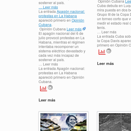
Opinión Cubana
Lee
sostener al país.
Cuba debuta en Luqu
… Leer más
mira puesta en dos bo
La entrada
Apagón nacional:
Grupo III de la Copa 
protestas en La Habana
un torneo corto que 
apareció primero en
Opinión
medir el estado real 
Cubana
.
tenis.
Opinión Cubana
Leer más
… Leer más
El apagón nacional del 6 de
La entrada Cuba sob
julio provocó protestas en La
la Copa Davis apare
Habana, mientras el régimen
primero en Opinión 
intentaba recomponer un
sistema eléctrico devastado y
cada vez más incapaz de
sostener al país.
Leer más
… Leer más
La entrada Apagón nacional:
protestas en La Habana
apareció primero en Opinión
Cubana.
Leer más