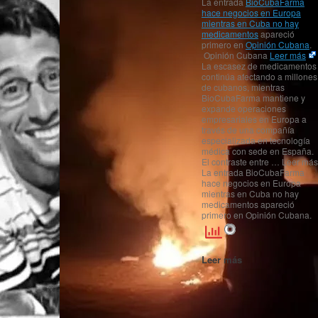
La entrada
BioCubaFarma
hace negocios en Europa
mientras en Cuba no hay
medicamentos
apareció
primero en
Opinión Cubana
.
Opinión Cubana
Leer más
La escasez de medicamentos
continúa afectando a millones
de cubanos, mientras
BioCubaFarma mantiene y
expande operaciones
empresariales en Europa a
través de una compañía
especializada en tecnología
médica con sede en España.
El contraste entre … Leer más
La entrada BioCubaFarma
hace negocios en Europa
mientras en Cuba no hay
medicamentos apareció
primero en Opinión Cubana.
Leer más