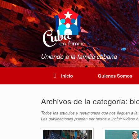
Saltar
al
contenido
Uniendo a la familia cubana
Inicio
Quienes Somos
Archivos de la categoría:
bl
Todos los articulos y testimonios que nos lleguen a la 
Las publicaciones pueden ser textos o incluir videos o