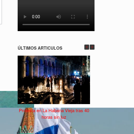
ÚLTIMOS ARTICULOS
Protesta en La Habana Vieja tras 40
Industriales campeón
horas sin luz