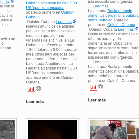
r más
isla necesita con urgencia.
Habana alcanzan hasta 3.000
e con la
… Leer más
USD/euros mensuales
letos al
La entrada
Rusia promete
apareció primero en
Opinión
Davis, en
alimentos pero ni una palabra
Cubana
.
vuelve a
sobre petróleo
apareció
Opinión Cubana
Leer más
de su
primero en
Opinión Cubana
.
Nuevos anuncios de alquiler
Opinión Cubana
Leer más
publicados en redes sociales
Rusia ratificó dos millones de
muestran que algunas
revive en
dólares para ayuda
viviendas de alto nivel en La
ció
alimentaria en Cuba, pero
Habana se ofrecen por entre
Cubana.
sigue sin aclarar si reanudará
1.800 dólares y 3.000 euros al
los envíos de petróleo que la
mes, cifras muy alejadas del
isla necesita con urgencia.
poder adquisitivo … Leer más
… Leer más
La entrada Alquileres en La
La entrada Rusia promete
Habana alcanzan hasta 3.000
alimentos pero ni una palabra
USD/euros mensuales
sobre petróleo apareció
apareció primero en Opinión
primero en Opinión Cubana.
Cubana.
Leer más
Leer más