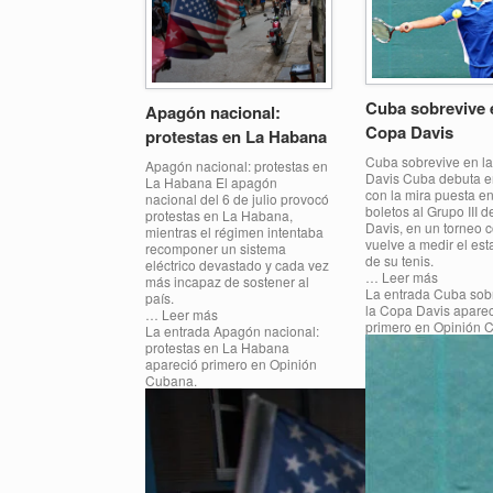
Cuba sobrevive 
Apagón nacional:
Copa Davis
protestas en La Habana
Cuba sobrevive en l
Apagón nacional: protestas en
Davis Cuba debuta 
La Habana El apagón
con la mira puesta e
nacional del 6 de julio provocó
boletos al Grupo III 
protestas en La Habana,
Davis, en un torneo c
mientras el régimen intentaba
vuelve a medir el est
recomponer un sistema
de su tenis.
eléctrico devastado y cada vez
… Leer más
más incapaz de sostener al
La entrada Cuba sob
país.
la Copa Davis apare
… Leer más
primero en Opinión
La entrada Apagón nacional:
protestas en La Habana
apareció primero en Opinión
Cubana.