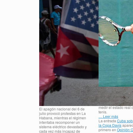
Cuba debuta en Luqu
mira puesta en dos bo
Grupo III de la Copa 
un torneo corto que 
medir el estado real 
El apagón nacional del 6 de
tenis.
julio provocó protestas en La
… Leer más
Habana, mientras el régimen
La entrada
Cuba sob
intentaba recomponer un
la Copa Davis
aparec
sistema eléctrico devastado y
primero en
Opinión 
cada vez más incapaz de