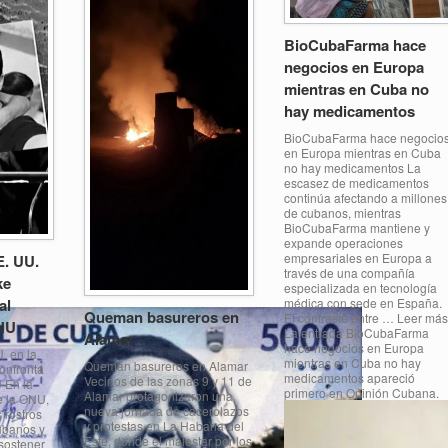
BioCubaFarma hace
negocios en Europa
mientras en Cuba no
hay medicamentos
BioCubaFarma hace negocio
en Europa mientras en Cuba
no hay medicamentos La
escasez de medicamentos
continúa afectando a millones
de cubanos, mientras
BioCubaFarma mantiene y
expande operaciones
empresariales en Europa a
E. UU.
través de una compañía
ke
especializada en tecnología
médica con sede en España.
al
Queman basureros en
El contraste entre … Leer más
ONU
La entrada BioCubaFarma
Alamar
hace negocios en Europa
. en la
mientras en Cuba no hay
Queman basureros en Alamar
onfronta
medicamentos apareció
Vecinos de las zonas 9 y 11 de
 En la
primero en Opinión Cubana.
Alamar protagonizaron una
e la ONU,
nueva jornada de cacerolazos
 rostros
y protestas en La Habana del
cubanos y
Este, donde el malestar por los
sostener