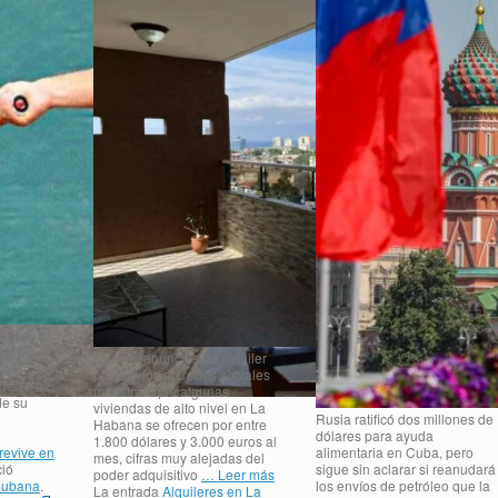
e con la
letos al
Nuevos anuncios de alquiler
Davis, en
publicados en redes sociales
vuelve a
muestran que algunas
de su
viviendas de alto nivel en La
Rusia ratificó dos millones de
Habana se ofrecen por entre
dólares para ayuda
1.800 dólares y 3.000 euros al
revive en
alimentaria en Cuba, pero
mes, cifras muy alejadas del
ió
sigue sin aclarar si reanudará
poder adquisitivo
… Leer más
Cubana
.
los envíos de petróleo que la
La entrada
Alquileres en La