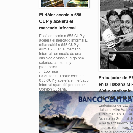
El dólar escala a 655
CUP y acelera el
mercado informal
El dólar escala a 655 CUP y
acelera el mercado informal El
dólar subió a 655 CUP y el
euro a 750 en el mercado
informal, en medio de una
crisis de divisas que golpea
salarios, consumo y
producción.
… Leer más
La entrada El dólar escala a
Embajador de E
655 CUP y acelera el mercado
en la Habana Mi
informal apareció primero en
Opinión Cubana.
Waltz confronta 
régimen en la 
Embajador de EE. UU
Habana Mike Waltz c
al régimen en la ONU
Asamblea General d
Mike Waltz mostró los
de presos políticos 
acusó al régimen de 