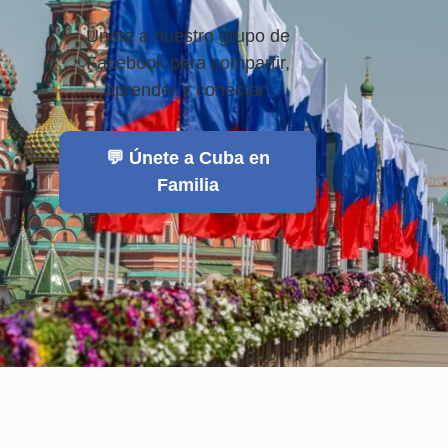
Únete a nuestro grupo de
Facebook para compartir,
aprender y conectar:
💬 Únete a Cuba en
Familia