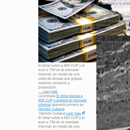
la represión y la crisi
isla.
… Leer más
La entrada Embajado
UU. en la Habana Mi
confronta al régimen 
ONU apareció primer
Opinión Cubana.
El dólar subió a 655 CUP y el
euro a 750 en el mercado
informal, en medio de una
crisis de divisas que golpea
salarios, consumo y
producción.
… Leer más
La entrada
El dólar escala a
655 CUP y acelera el mercado
informal
apareció primero en
Opinión Cubana
.
Opinión Cubana
Leer más
El dólar subió a 655 CUP y el
euro a 750 en el mercado
informal, en medio de una