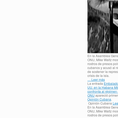
En la Asamblea Gene
ONU, Mike Waltz mos
rostros de presos polí
cubanos y acusó al 
de sostener la repres
crisis de la isla.
… Leer más
La entrada
Embajado
UU. en la Habana Mi
confronta al régimen 
ONU
apareció prime
Opinión Cubana
.
Opinión Cubana
Lee
En la Asamblea Gene
ONU, Mike Waltz mos
rostros de presos polí