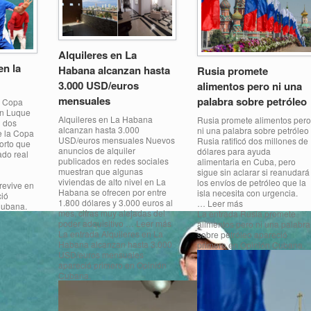
Alquileres en La
en la
Habana alcanzan hasta
Rusia promete
3.000 USD/euros
alimentos pero ni una
mensuales
palabra sobre petróleo
a Copa
en Luque
Alquileres en La Habana
Rusia promete alimentos pero
n dos
alcanzan hasta 3.000
ni una palabra sobre petróleo
de la Copa
USD/euros mensuales Nuevos
Rusia ratificó dos millones de
orto que
anuncios de alquiler
dólares para ayuda
ado real
publicados en redes sociales
alimentaria en Cuba, pero
muestran que algunas
sigue sin aclarar si reanudará
viviendas de alto nivel en La
los envíos de petróleo que la
revive en
Habana se ofrecen por entre
isla necesita con urgencia.
ció
1.800 dólares y 3.000 euros al
… Leer más
 Cubana.
mes, cifras muy alejadas del
La entrada Rusia promete
poder adquisitivo … Leer más
alimentos pero ni una palabra
La entrada Alquileres en La
sobre petróleo apareció
Habana alcanzan hasta 3.000
primero en Opinión Cubana.
USD/euros mensuales
apareció primero en Opinión
Cubana.