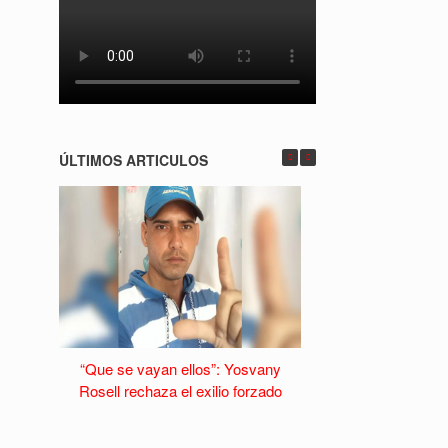
ÚLTIMOS ARTICULOS
“Que se vayan ellos”: Yosvany
La Habana Vieja s
Rosell rechaza el exilio forzado
caída del turism