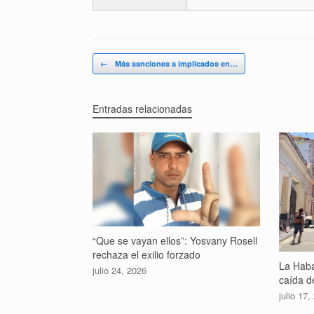
Navegador de artículos
←
Más sanciones a implicados en…
Entradas relacionadas
“Que se vayan ellos”: Yosvany Rosell
rechaza el exilio forzado
La Haba
julio 24, 2026
caída de
julio 17,