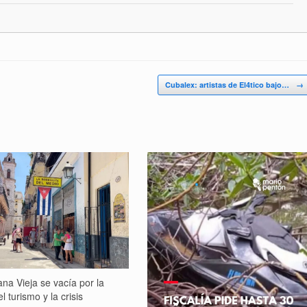
Cubalex: artistas de El4tico bajo…
→
na Vieja se vacía por la
l turismo y la crisis