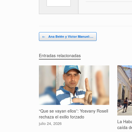
Navegador de artículos
←
Ana Belén y Víctor Manuel:…
Entradas relacionadas
“Que se vayan ellos”: Yosvany Rosell
rechaza el exilio forzado
La Haba
julio 24, 2026
caída de