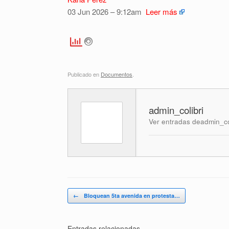
03 Jun 2026 – 9:12am
Leer más
Publicado en
Documentos
.
admin_colibri
Ver entradas deadmin_co
Navegador de artículos
←
Bloquean 5ta avenida en protesta…
Entradas relacionadas