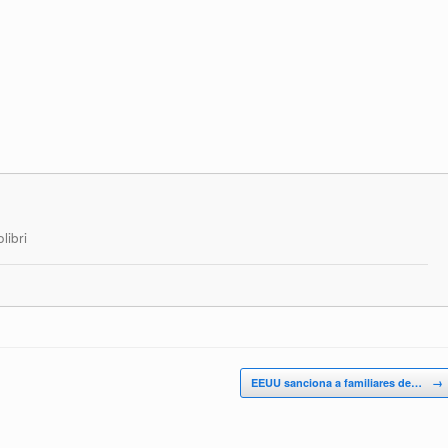
libri
EEUU sanciona a familiares de…
→