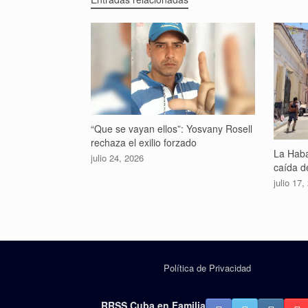
“Que se vayan ellos”: Yosvany Rosell
rechaza el exilio forzado
La Haba
julio 24, 2026
caída de
julio 17,
Política de Privacidad
RRSS Cuba en Familia