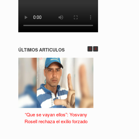
ÚLTIMOS ARTICULOS
“Que se vayan ellos”: Yosvany
La Habana Vieja s
Rosell rechaza el exilio forzado
caída del turism