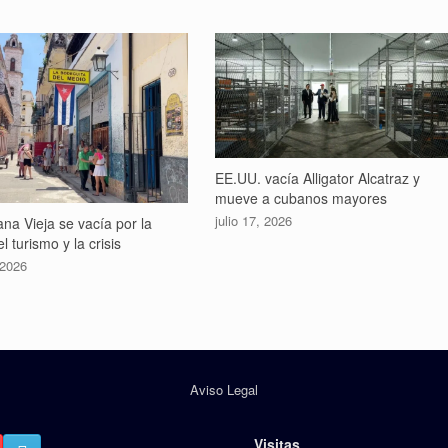
EE.UU. vacía Alligator Alcatraz y
mueve a cubanos mayores
julio 17, 2026
na Vieja se vacía por la
l turismo y la crisis
 2026
Aviso Legal
Visitas