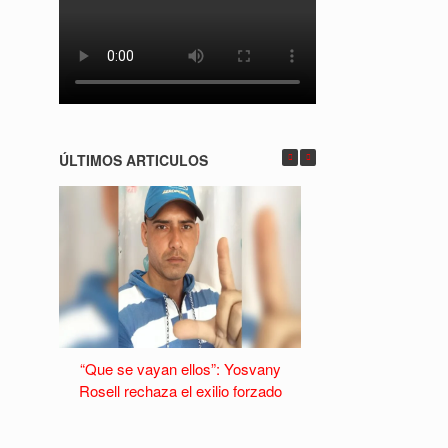
ÚLTIMOS ARTICULOS
“Que se vayan ellos”: Yosvany
La Habana Vieja s
Rosell rechaza el exilio forzado
caída del turism