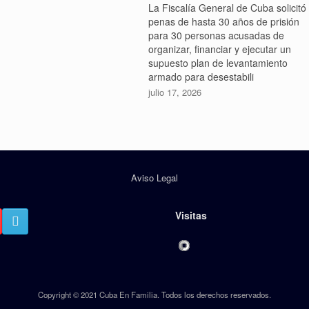
La Fiscalía General de Cuba solicitó
penas de hasta 30 años de prisión
para 30 personas acusadas de
organizar, financiar y ejecutar un
supuesto plan de levantamiento
armado para desestabili
julio 17, 2026
Aviso Legal
Visitas
Copyright © 2021 Cuba En Familia. Todos los derechos reservados.