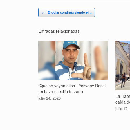
Navegador de artículos
←
El dolar continúa siendo el…
Entradas relacionadas
“Que se vayan ellos”: Yosvany Rosell
rechaza el exilio forzado
La Haba
julio 24, 2026
caída de
julio 17,