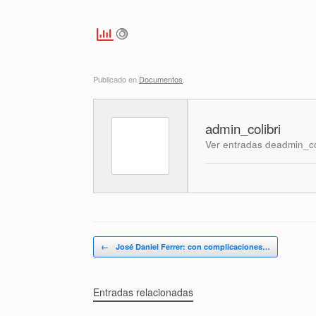
Publicado en
Documentos
.
admin_colibri
Ver entradas deadmin_co
Navegador de artículos
←
José Daniel Ferrer: con complicaciones…
Entradas relacionadas