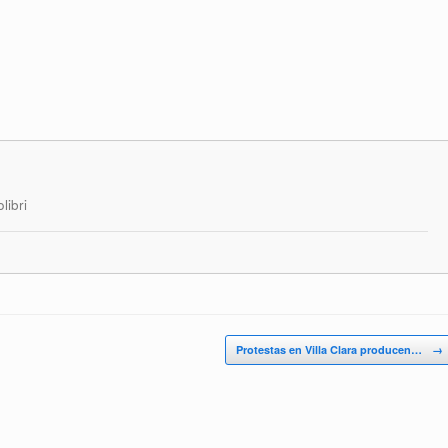
libri
Protestas en Villa Clara producen…
→