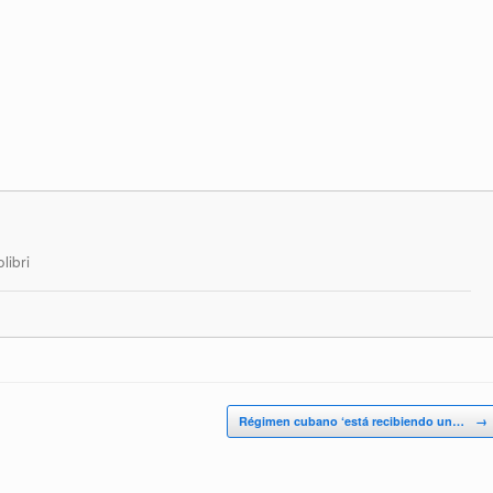
libri
Régimen cubano ‘está recibiendo un…
→