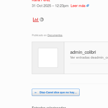
31 Oct 2025 – 12:23pm
Leer más
Publicado en
Documentos
.
admin_colibri
Ver entradas deadmin_co
Navegador de artículos
←
Díaz-Canel dice que no hay…
Entradas relacionadas