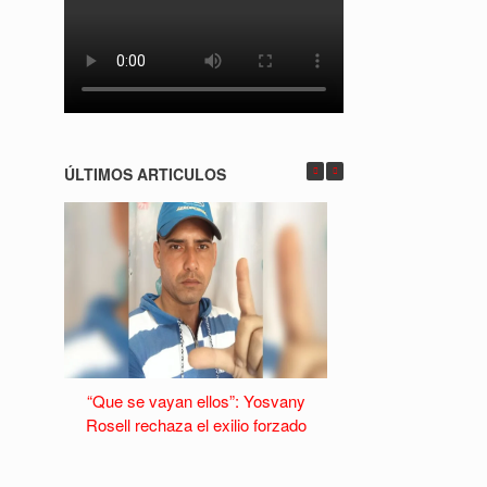
ÚLTIMOS ARTICULOS
“Que se vayan ellos”: Yosvany
La Habana Vieja s
Rosell rechaza el exilio forzado
caída del turism