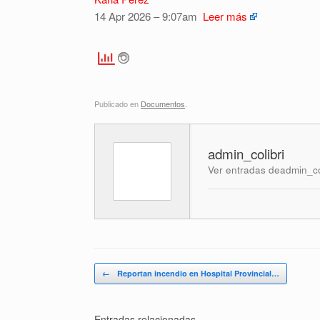
14 Apr 2026 – 9:07am
Leer más
Publicado en
Documentos
.
admin_colibri
Ver entradas deadmin_co
Navegador de artículos
←
Reportan incendio en Hospital Provincial…
Entradas relacionadas