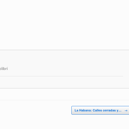
libri
La Habana: Calles cerradas y…
→