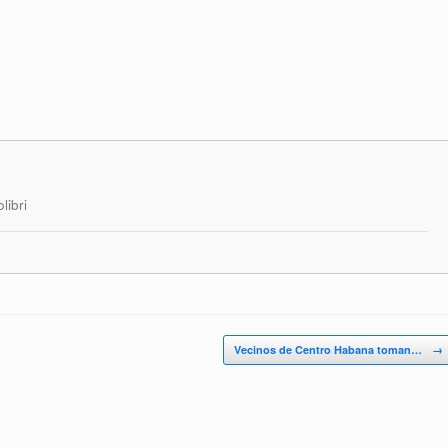
libri
Vecinos de Centro Habana toman…
→