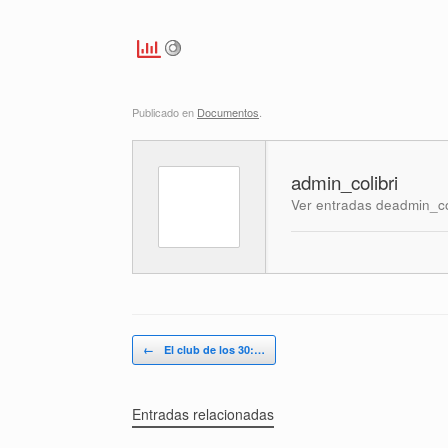
Publicado en
Documentos
.
admin_colibri
Ver entradas deadmin_co
Navegador de artículos
←
El club de los 30:…
Entradas relacionadas