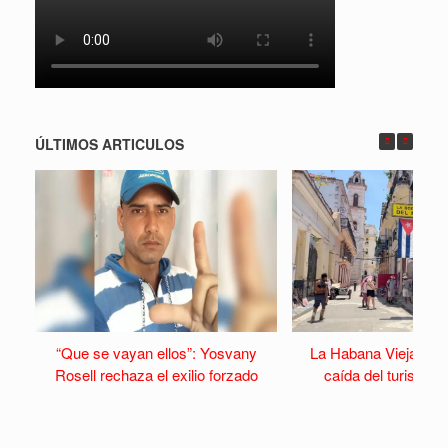
ÚLTIMOS ARTICULOS
“Que se vayan ellos”: Yosvany
La Habana Vieja se v
Rosell rechaza el exilio forzado
caída del turismo y 